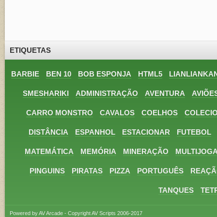
ETIQUETAS
BARBIE
BEN 10
BOB ESPONJA
HTML5
LIANLIANKA
SMESHARIKI
ADMINISTRAÇÃO
AVENTURA
AVIÕE
CARRO MONSTRO
CAVALOS
COELHOS
COLECI
DISTÂNCIA
ESPANHOL
ESTACIONAR
FUTEBOL
MATEMÁTICA
MEMÓRIA
MINERAÇÃO
MULTIJOG
PINGUINS
PIRATAS
PIZZA
PORTUGUÊS
REAÇÃ
TANQUES
TET
Powered by AV Arcade - Copyright AV Scripts 2006-2017