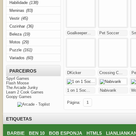
Habilidade
(138)
Meninas
(83)
Vestir
(45)
Cozinhar
(36)
Goalkeeper…
Pet Soccer
Sm
Beleza
(19)
Motos
(29)
Puzzle
(161)
Variados
(60)
PARCEIROS
DKicker
Crossing C…
Pe
Spyrl Games
Flash Moose
The Arcade Junky
1 on 1 Soc…
Nabivarik
Wo
Learn 2 Cook Games
Goopy Games
Página:
1
ETIQUETAS
BARBIE
BEN 10
BOB ESPONJA
HTML5
LIANLIANKA