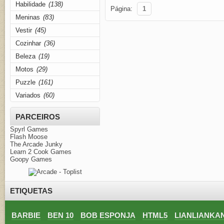
Habilidade
(138)
Página:
1
Meninas
(83)
Vestir
(45)
Cozinhar
(36)
Beleza
(19)
Motos
(29)
Puzzle
(161)
Variados
(60)
PARCEIROS
Spyrl Games
Flash Moose
The Arcade Junky
Learn 2 Cook Games
Goopy Games
ETIQUETAS
BARBIE
BEN 10
BOB ESPONJA
HTML5
LIANLIANKA